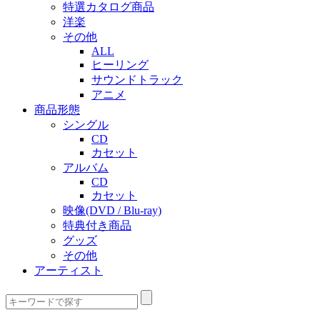
特選カタログ商品
洋楽
その他
ALL
ヒーリング
サウンドトラック
アニメ
商品形態
シングル
CD
カセット
アルバム
CD
カセット
映像(DVD / Blu-ray)
特典付き商品
グッズ
その他
アーティスト