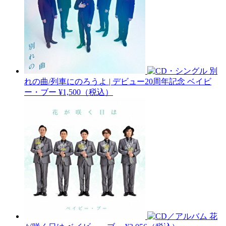
別
れの曲/列車にのろうよ | デビュー20周年記念
ベイビ
ー・ブー
¥1,500（税込）
花