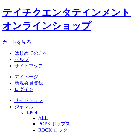
テイチクエンタテインメント
オンラインショップ
カートを見る
はじめての方へ
ヘルプ
サイトマップ
マイページ
新規会員登録
ログイン
サイトトップ
ジャンル
J-POP
ALL
POPS ポップス
ROCK ロック