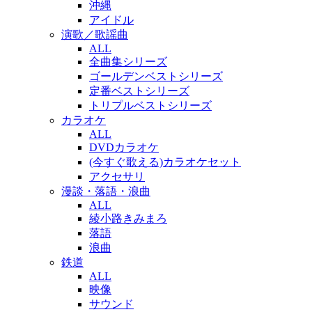
沖縄
アイドル
演歌／歌謡曲
ALL
全曲集シリーズ
ゴールデンベストシリーズ
定番ベストシリーズ
トリプルベストシリーズ
カラオケ
ALL
DVDカラオケ
(今すぐ歌える)カラオケセット
アクセサリ
漫談・落語・浪曲
ALL
綾小路きみまろ
落語
浪曲
鉄道
ALL
映像
サウンド