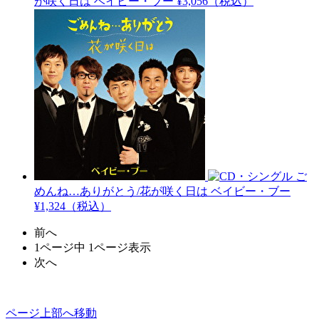
が咲く日は
ベイビー・ブー
¥3,056（税込）
ご
めんね…ありがとう/花が咲く日は
ベイビー・ブー
¥1,324（税込）
前へ
1ページ中 1ページ表示
次へ
ページ上部へ移動