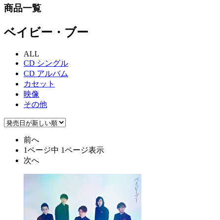
商品一覧
ベイビー・ブー
ALL
CD シングル
CD アルバム
カセット
映像
その他
前へ
1ページ中 1ページ表示
次へ