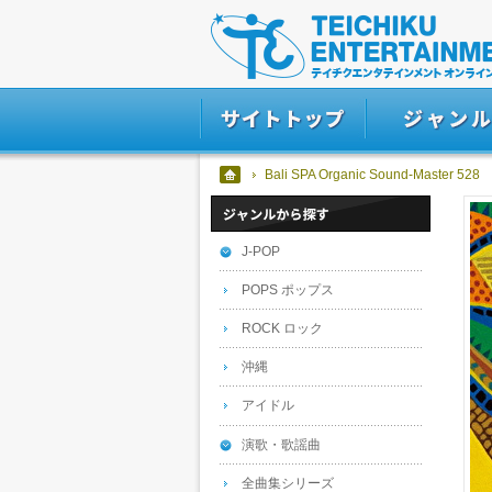
Bali SPA Organic Sound-Master 528
J-POP
POPS ポップス
ROCK ロック
沖縄
アイドル
演歌・歌謡曲
全曲集シリーズ