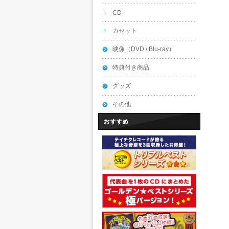
CD
カセット
映像（DVD / Blu-ray）
特典付き商品
グッズ
その他