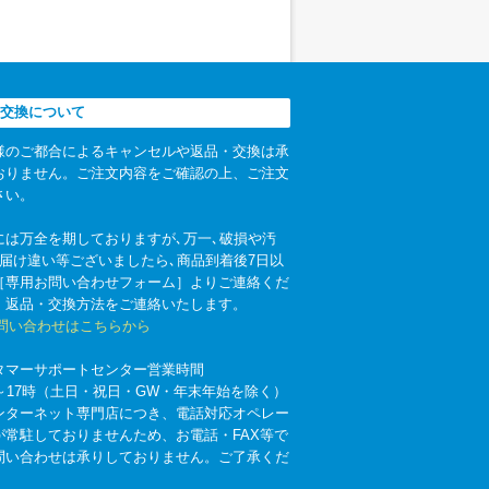
交換について
様のご都合によるキャンセルや返品・交換は承
おりません。ご注文内容をご確認の上、ご注文
さい。
には万全を期しておりますが､万一､破損や汚
お届け違い等ございましたら､商品到着後7日以
［専用お問い合わせフォーム］よりご連絡くだ
。返品・交換方法をご連絡いたします。
お問い合わせはこちらから
タマーサポートセンター営業時間
時～17時（土日・祝日・GW・年末年始を除く）
ンターネット専門店につき、電話対応オペレー
が常駐しておりませんため、お電話・FAX等で
問い合わせは承りしておりません。ご了承くだ
。