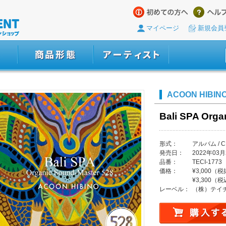
マイページ
新規会員
ACOON HIBIN
Bali SPA Orga
形式：
アルバム / C
発売日：
2022年03月
品番：
TECI-1773
価格：
¥3,000（
¥3,300（
レーベル：
（株）テイ