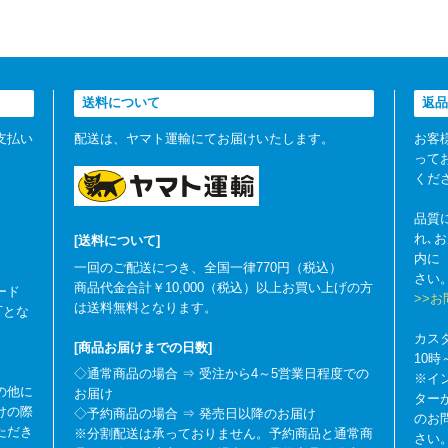
送料について
返品
支払い
配送は、ヤマト運輸にてお届けいたします。
お客
って
くだ
品質
れ､
[送料について]
内に
一回のご配送につき、全国一律770円（税込）
さい
商品代金合計￥10,000（税込）以上お買い上げの方
ード
>>
は送料無料となります。
可とな
カス
[商品お届けまでの日数]
10
◇通常商品の場合 ⇒ 受注から4～5営業日程度での
※イ
の他に
お届け
ター
けの際
◇予約商品の場合 ⇒ 発売日以降のお届け
のお
ただき
※分割配送は承っておりません。予約商品と通常商
さい