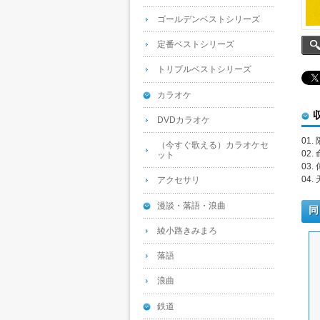
ゴールデンベストシリーズ
定番ベストシリーズ
トリプルベストシリーズ
カラオケ
DVDカラオケ
01
（今すぐ歌える）カラオケセ
02.
ット
03
04
アクセサリ
漫談・落語・浪曲
同
綾小路きみまろ
落語
浪曲
鉄道