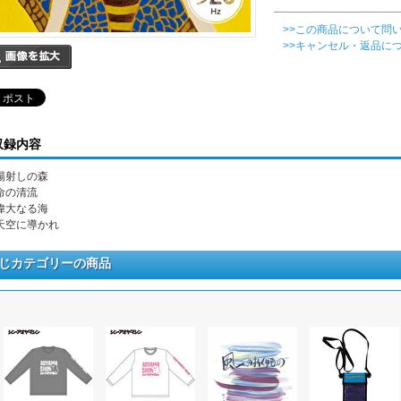
>>この商品について問
>>キャンセル・返品に
収録内容
. 陽射しの森
 命の清流
. 偉大なる海
. 天空に導かれ
じカテゴリーの商品