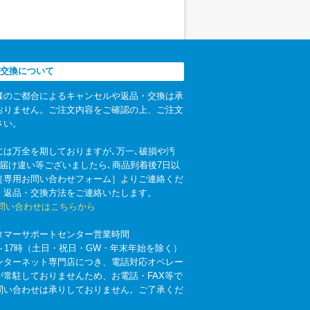
交換について
様のご都合によるキャンセルや返品・交換は承
おりません。ご注文内容をご確認の上、ご注文
さい。
には万全を期しておりますが､万一､破損や汚
お届け違い等ございましたら､商品到着後7日以
［専用お問い合わせフォーム］よりご連絡くだ
。返品・交換方法をご連絡いたします。
お問い合わせはこちらから
タマーサポートセンター営業時間
時～17時（土日・祝日・GW・年末年始を除く）
ンターネット専門店につき、電話対応オペレー
が常駐しておりませんため、お電話・FAX等で
問い合わせは承りしておりません。ご了承くだ
。