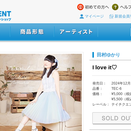
マイページ
新規会員
田村ゆかり
I love it♡
発売日：
2024年12月
品番：
TEC-6
価格：
¥5,000（
¥5,500（
レーベル：
テイチクエ