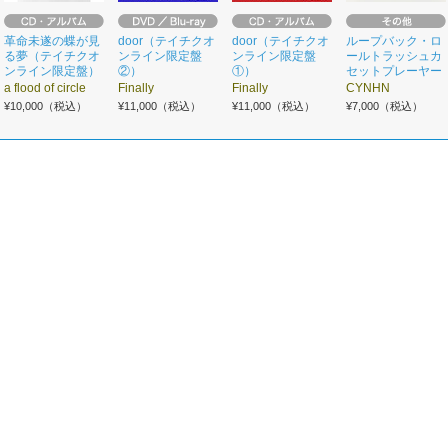
革命未遂の蝶が見
door（テイチクオ
door（テイチクオ
ループバック・ロ
る夢（テイチクオ
ンライン限定盤
ンライン限定盤
ールトラッシュカ
ンライン限定盤）
②）
①）
セットプレーヤー
a flood of circle
Finally
Finally
CYNHN
¥10,000（税込）
¥11,000（税込）
¥11,000（税込）
¥7,000（税込）