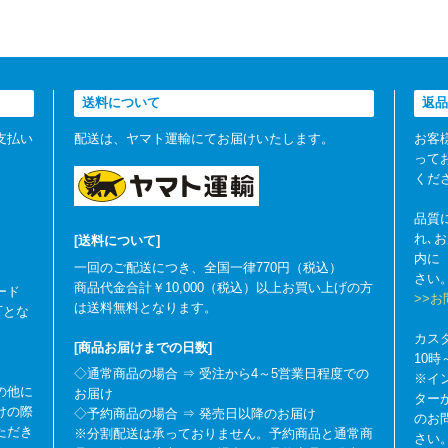
送料について
返品
支払い
配送は、ヤマト運輸にてお届けいたします。
お客
って
くだ
品質
れ､
[送料について]
内に
一回のご配送につき、全国一律770円（税込）
さい
商品代金合計￥10,000（税込）以上お買い上げの方
ード
>>
は送料無料となります。
可とな
カス
[商品お届けまでの日数]
10
◇通常商品の場合 ⇒ 受注から4～5営業日程度での
※イ
の他に
お届け
ター
けの際
◇予約商品の場合 ⇒ 発売日以降のお届け
のお
ただき
※分割配送は承っておりません。予約商品と通常商
さい