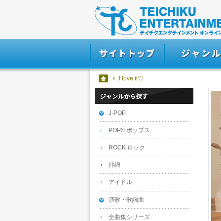
I love it♡
J-POP
POPS ポップス
ROCK ロック
沖縄
アイドル
演歌・歌謡曲
全曲集シリーズ