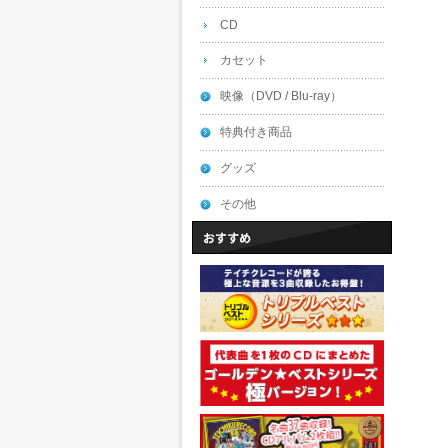
CD
カセット
映像（DVD / Blu-ray）
特典付き商品
グッズ
その他