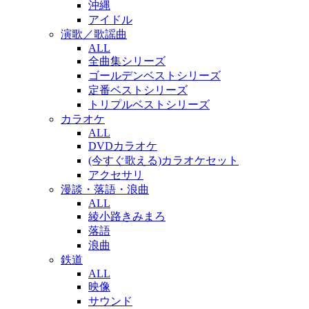
沖縄
アイドル
演歌／歌謡曲
ALL
全曲集シリーズ
ゴールデンベストシリーズ
定番ベストシリーズ
トリプルベストシリーズ
カラオケ
ALL
DVDカラオケ
(今すぐ歌える)カラオケセット
アクセサリ
漫談・落語・浪曲
ALL
綾小路きみまろ
落語
浪曲
鉄道
ALL
映像
サウンド