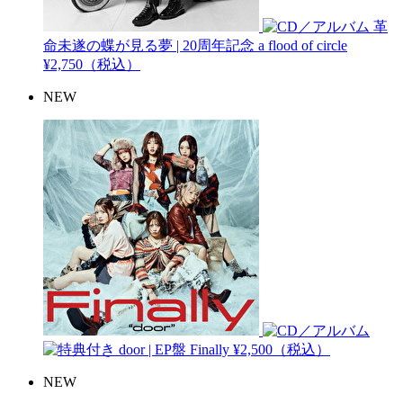
革
命未遂の蝶が見る夢 | 20周年記念
a flood of circle
¥2,750（税込）
NEW
door | EP盤
Finally
¥2,500（税込）
NEW