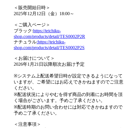
＜販売開始日時＞
2025年12月12日（金）18:00～
＜ご購入ページ＞
ブラック:
https://teichiku-
shop.com/products/detail/TES0002P2R
ナチュラル
:https://teichiku-
shop.com/products/detail/TES0002P2S
＜お届けについて＞
2026年1月21日以降順次お届け予定
※システム上配送希望日時が設定できるようになって
いますが、ご希望にはお応えできかねますのでご注意
ください。
※配送状況によりやむを得ず商品の到着にお時間を頂
く場合がございます。予めご了承ください。
※配送時期のお問い合わせには対応できかねますので
予めご了承ください。
＜注意事項＞