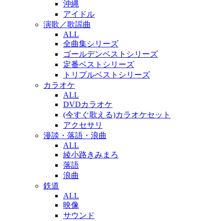
沖縄
アイドル
演歌／歌謡曲
ALL
全曲集シリーズ
ゴールデンベストシリーズ
定番ベストシリーズ
トリプルベストシリーズ
カラオケ
ALL
DVDカラオケ
(今すぐ歌える)カラオケセット
アクセサリ
漫談・落語・浪曲
ALL
綾小路きみまろ
落語
浪曲
鉄道
ALL
映像
サウンド