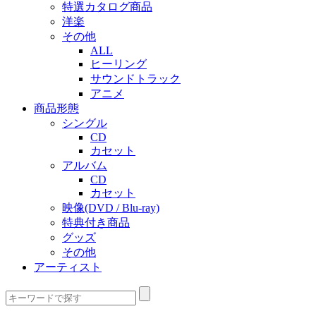
特選カタログ商品
洋楽
その他
ALL
ヒーリング
サウンドトラック
アニメ
商品形態
シングル
CD
カセット
アルバム
CD
カセット
映像(DVD / Blu-ray)
特典付き商品
グッズ
その他
アーティスト