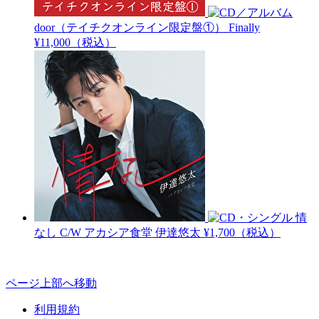
door（テイチクオンライン限定盤①）
Finally
¥11,000（税込）
情
なし C/W アカシア食堂
伊達悠太
¥1,700（税込）
ページ上部へ移動
利用規約