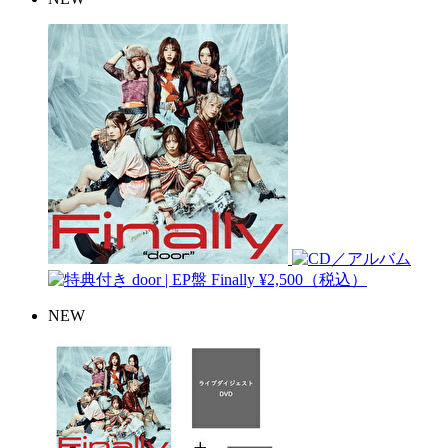
door | EP盤
Finally
¥2,500（税込）
NEW