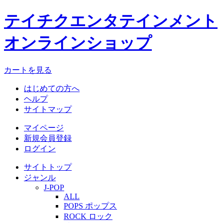
テイチクエンタテインメント
オンラインショップ
カートを見る
はじめての方へ
ヘルプ
サイトマップ
マイページ
新規会員登録
ログイン
サイトトップ
ジャンル
J-POP
ALL
POPS ポップス
ROCK ロック