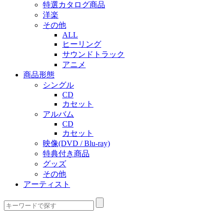
特選カタログ商品
洋楽
その他
ALL
ヒーリング
サウンドトラック
アニメ
商品形態
シングル
CD
カセット
アルバム
CD
カセット
映像(DVD / Blu-ray)
特典付き商品
グッズ
その他
アーティスト