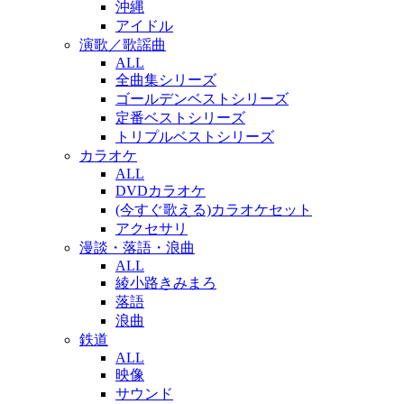
沖縄
アイドル
演歌／歌謡曲
ALL
全曲集シリーズ
ゴールデンベストシリーズ
定番ベストシリーズ
トリプルベストシリーズ
カラオケ
ALL
DVDカラオケ
(今すぐ歌える)カラオケセット
アクセサリ
漫談・落語・浪曲
ALL
綾小路きみまろ
落語
浪曲
鉄道
ALL
映像
サウンド