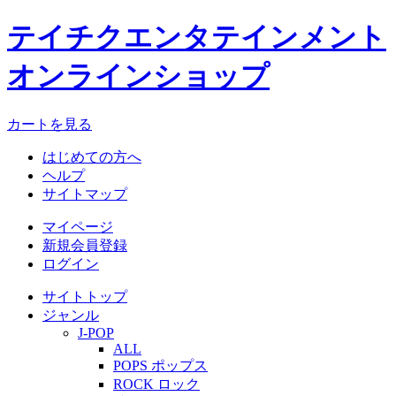
テイチクエンタテインメント
オンラインショップ
カートを見る
はじめての方へ
ヘルプ
サイトマップ
マイページ
新規会員登録
ログイン
サイトトップ
ジャンル
J-POP
ALL
POPS ポップス
ROCK ロック