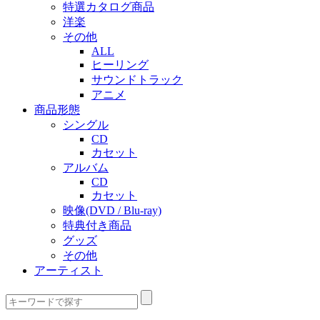
特選カタログ商品
洋楽
その他
ALL
ヒーリング
サウンドトラック
アニメ
商品形態
シングル
CD
カセット
アルバム
CD
カセット
映像(DVD / Blu-ray)
特典付き商品
グッズ
その他
アーティスト