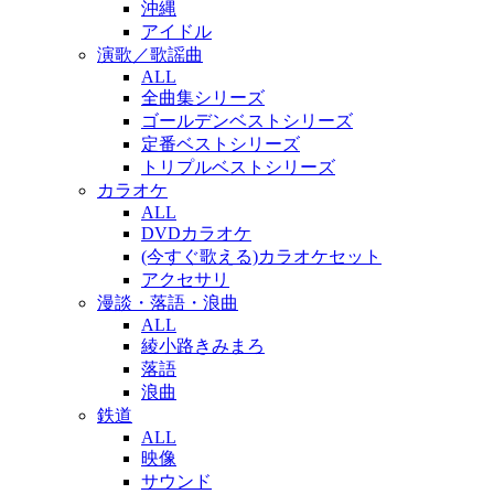
沖縄
アイドル
演歌／歌謡曲
ALL
全曲集シリーズ
ゴールデンベストシリーズ
定番ベストシリーズ
トリプルベストシリーズ
カラオケ
ALL
DVDカラオケ
(今すぐ歌える)カラオケセット
アクセサリ
漫談・落語・浪曲
ALL
綾小路きみまろ
落語
浪曲
鉄道
ALL
映像
サウンド