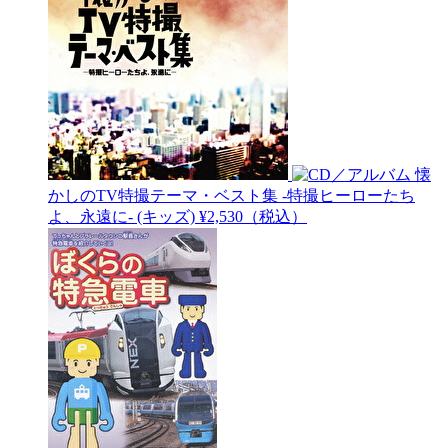
懐
かしのTV特撮テーマ・ベスト集 -特撮ヒーローたち
よ、永遠に-
(キッズ)
¥2,530（税込）