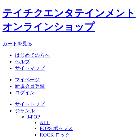
テイチクエンタテインメント
オンラインショップ
カートを見る
はじめての方へ
ヘルプ
サイトマップ
マイページ
新規会員登録
ログイン
サイトトップ
ジャンル
J-POP
ALL
POPS ポップス
ROCK ロック