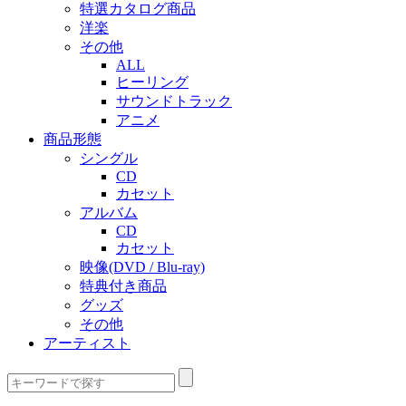
特選カタログ商品
洋楽
その他
ALL
ヒーリング
サウンドトラック
アニメ
商品形態
シングル
CD
カセット
アルバム
CD
カセット
映像(DVD / Blu-ray)
特典付き商品
グッズ
その他
アーティスト