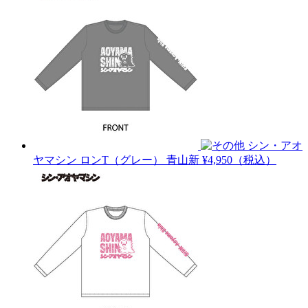
シン・アオ
ヤマシン ロンT（グレー）
青山新
¥4,950（税込）