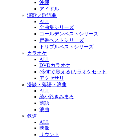
沖縄
アイドル
演歌／歌謡曲
ALL
全曲集シリーズ
ゴールデンベストシリーズ
定番ベストシリーズ
トリプルベストシリーズ
カラオケ
ALL
DVDカラオケ
(今すぐ歌える)カラオケセット
アクセサリ
漫談・落語・浪曲
ALL
綾小路きみまろ
落語
浪曲
鉄道
ALL
映像
サウンド