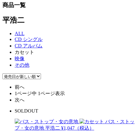
商品一覧
平浩二
ALL
CD シングル
CD アルバム
カセット
映像
その他
前へ
1ページ中 1ページ表示
次へ
SOLDOUT
バス・ストッ
プ・女の意地
平浩二
¥1,047（税込）