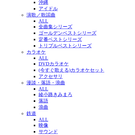
沖縄
アイドル
演歌／歌謡曲
ALL
全曲集シリーズ
ゴールデンベストシリーズ
定番ベストシリーズ
トリプルベストシリーズ
カラオケ
ALL
DVDカラオケ
(今すぐ歌える)カラオケセット
アクセサリ
漫談・落語・浪曲
ALL
綾小路きみまろ
落語
浪曲
鉄道
ALL
映像
サウンド