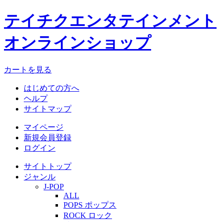
テイチクエンタテインメント
オンラインショップ
カートを見る
はじめての方へ
ヘルプ
サイトマップ
マイページ
新規会員登録
ログイン
サイトトップ
ジャンル
J-POP
ALL
POPS ポップス
ROCK ロック