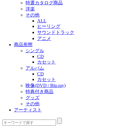
特選カタログ商品
洋楽
その他
ALL
ヒーリング
サウンドトラック
アニメ
商品形態
シングル
CD
カセット
アルバム
CD
カセット
映像(DVD / Blu-ray)
特典付き商品
グッズ
その他
アーティスト