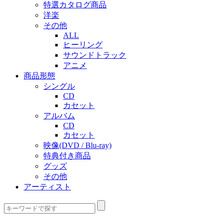
特選カタログ商品
洋楽
その他
ALL
ヒーリング
サウンドトラック
アニメ
商品形態
シングル
CD
カセット
アルバム
CD
カセット
映像(DVD / Blu-ray)
特典付き商品
グッズ
その他
アーティスト