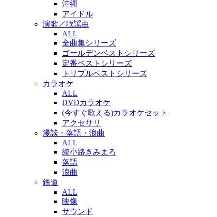
沖縄
アイドル
演歌／歌謡曲
ALL
全曲集シリーズ
ゴールデンベストシリーズ
定番ベストシリーズ
トリプルベストシリーズ
カラオケ
ALL
DVDカラオケ
(今すぐ歌える)カラオケセット
アクセサリ
漫談・落語・浪曲
ALL
綾小路きみまろ
落語
浪曲
鉄道
ALL
映像
サウンド