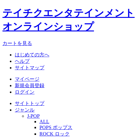
テイチクエンタテインメント
オンラインショップ
カートを見る
はじめての方へ
ヘルプ
サイトマップ
マイページ
新規会員登録
ログイン
サイトトップ
ジャンル
J-POP
ALL
POPS ポップス
ROCK ロック