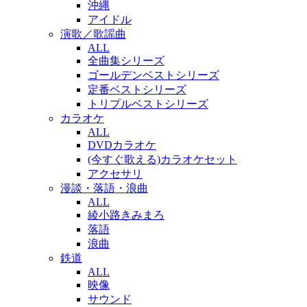
沖縄
アイドル
演歌／歌謡曲
ALL
全曲集シリーズ
ゴールデンベストシリーズ
定番ベストシリーズ
トリプルベストシリーズ
カラオケ
ALL
DVDカラオケ
(今すぐ歌える)カラオケセット
アクセサリ
漫談・落語・浪曲
ALL
綾小路きみまろ
落語
浪曲
鉄道
ALL
映像
サウンド