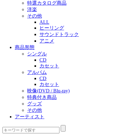
特選カタログ商品
洋楽
その他
ALL
ヒーリング
サウンドトラック
アニメ
商品形態
シングル
CD
カセット
アルバム
CD
カセット
映像(DVD / Blu-ray)
特典付き商品
グッズ
その他
アーティスト