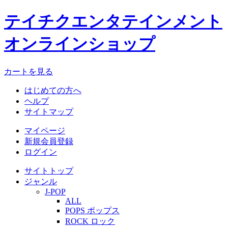
テイチクエンタテインメント
オンラインショップ
カートを見る
はじめての方へ
ヘルプ
サイトマップ
マイページ
新規会員登録
ログイン
サイトトップ
ジャンル
J-POP
ALL
POPS ポップス
ROCK ロック