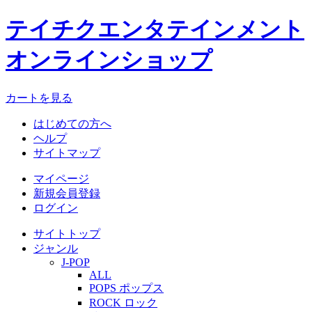
テイチクエンタテインメント
オンラインショップ
カートを見る
はじめての方へ
ヘルプ
サイトマップ
マイページ
新規会員登録
ログイン
サイトトップ
ジャンル
J-POP
ALL
POPS ポップス
ROCK ロック