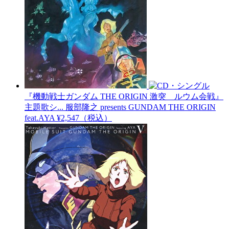
『機動戦士ガンダム THE ORIGIN 激突 ルウム会戦』
主題歌シ...
服部隆之 presents GUNDAM THE ORIGIN
feat.AYA
¥2,547（税込）