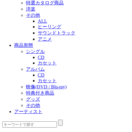
特選カタログ商品
洋楽
その他
ALL
ヒーリング
サウンドトラック
アニメ
商品形態
シングル
CD
カセット
アルバム
CD
カセット
映像(DVD / Blu-ray)
特典付き商品
グッズ
その他
アーティスト