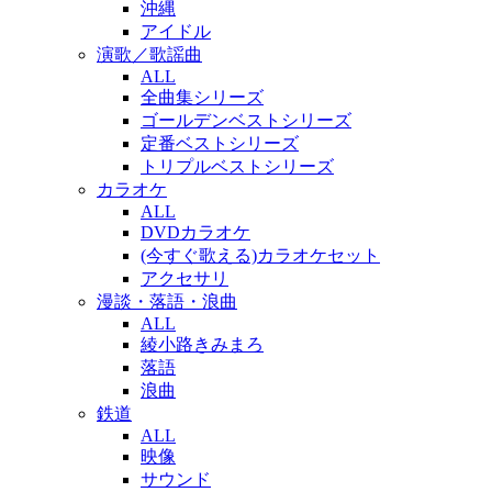
沖縄
アイドル
演歌／歌謡曲
ALL
全曲集シリーズ
ゴールデンベストシリーズ
定番ベストシリーズ
トリプルベストシリーズ
カラオケ
ALL
DVDカラオケ
(今すぐ歌える)カラオケセット
アクセサリ
漫談・落語・浪曲
ALL
綾小路きみまろ
落語
浪曲
鉄道
ALL
映像
サウンド