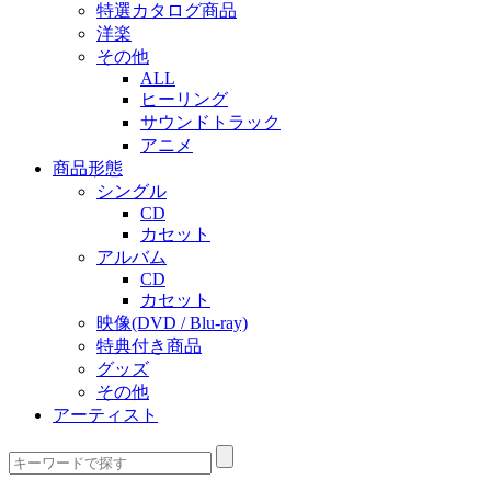
特選カタログ商品
洋楽
その他
ALL
ヒーリング
サウンドトラック
アニメ
商品形態
シングル
CD
カセット
アルバム
CD
カセット
映像(DVD / Blu-ray)
特典付き商品
グッズ
その他
アーティスト