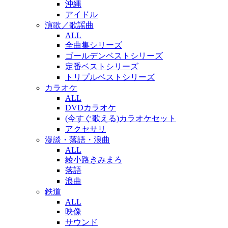
沖縄
アイドル
演歌／歌謡曲
ALL
全曲集シリーズ
ゴールデンベストシリーズ
定番ベストシリーズ
トリプルベストシリーズ
カラオケ
ALL
DVDカラオケ
(今すぐ歌える)カラオケセット
アクセサリ
漫談・落語・浪曲
ALL
綾小路きみまろ
落語
浪曲
鉄道
ALL
映像
サウンド