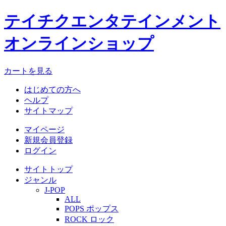
テイチクエンタテインメント
オンラインショップ
カートを見る
はじめての方へ
ヘルプ
サイトマップ
マイページ
新規会員登録
ログイン
サイトトップ
ジャンル
J-POP
ALL
POPS ポップス
ROCK ロック