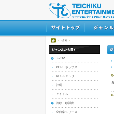
検索
商
J-POP
POPS ポップス
ROCK ロック
沖縄
アイドル
演歌・歌謡曲
全曲集シリーズ