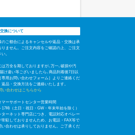
交換について
様のご都合によるキャンセルや返品・交換は承
おりません。ご注文内容をご確認の上、ご注文
さい。
には万全を期しておりますが､万一､破損や汚
お届け違い等ございましたら､商品到着後7日以
［専用お問い合わせフォーム］よりご連絡くだ
。返品・交換方法をご連絡いたします。
お問い合わせはこちらから
タマーサポートセンター営業時間
時～17時（土日・祝日・GW・年末年始を除く）
ンターネット専門店につき、電話対応オペレー
が常駐しておりませんため、お電話・FAX等で
問い合わせは承りしておりません。ご了承くだ
。