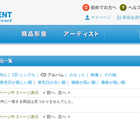
マイページ
新規会員
品一覧
ALL
｜
CD シングル
｜
CD アルバム
｜
カセット
｜
映像
｜
その他
発売日が新しい順
｜
発売日が古い順
｜
価格が高い順
｜
価格が低い順
< 前へ 次へ >
0ページ中 1ページ表示
条件に一致する商品は見つかりませんでした。
< 前へ 次へ >
0ページ中 1ページ表示