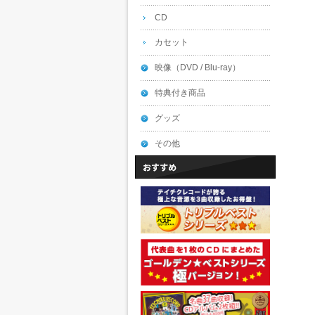
CD
カセット
映像（DVD / Blu-ray）
特典付き商品
グッズ
その他