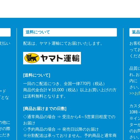
送料について
返品
支払い
配送は、ヤマト運輸にてお届けいたします。
お客
って
くだ
品質
れ､
[送料について]
内に
一回のご配送につき、全国一律770円（税込）
さい
商品代金合計￥10,000（税込）以上お買い上げの方
ード
>>
は送料無料となります。
可とな
カス
[商品お届けまでの日数]
10
◇通常商品の場合 ⇒ 受注から4～5営業日程度での
※イ
の他に
お届け
ター
けの際
◇予約商品の場合 ⇒ 発売日以降のお届け
のお
ただき
※分割配送は承っておりません。予約商品と通常商
さい