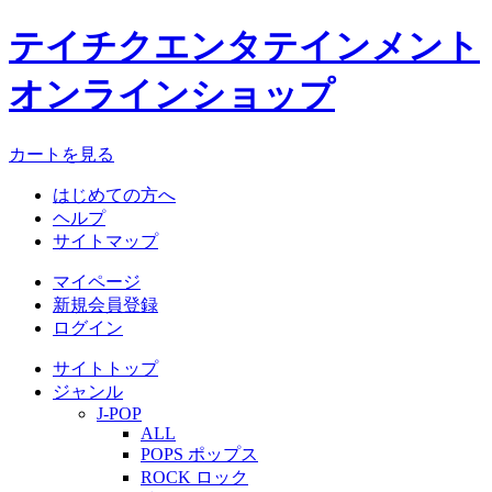
テイチクエンタテインメント
オンラインショップ
カートを見る
はじめての方へ
ヘルプ
サイトマップ
マイページ
新規会員登録
ログイン
サイトトップ
ジャンル
J-POP
ALL
POPS ポップス
ROCK ロック