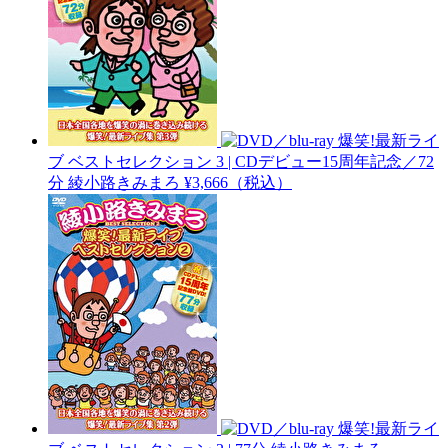
爆笑!最新ライ
ブ ベストセレクション 3 | CDデビュー15周年記念／72
分
綾小路きみまろ
¥3,666（税込）
爆笑!最新ライ