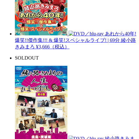
あれから40年!
爆笑!!傑作集!!! & 爆笑!スペシャルライブ! | 69分
綾小路
きみまろ
¥3,666（税込）
SOLDOUT
綾小路きみま