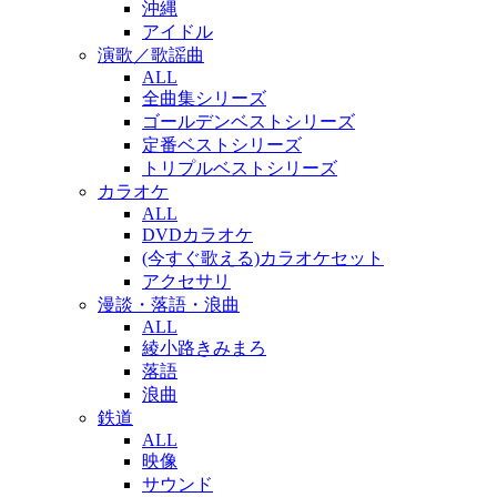
沖縄
アイドル
演歌／歌謡曲
ALL
全曲集シリーズ
ゴールデンベストシリーズ
定番ベストシリーズ
トリプルベストシリーズ
カラオケ
ALL
DVDカラオケ
(今すぐ歌える)カラオケセット
アクセサリ
漫談・落語・浪曲
ALL
綾小路きみまろ
落語
浪曲
鉄道
ALL
映像
サウンド