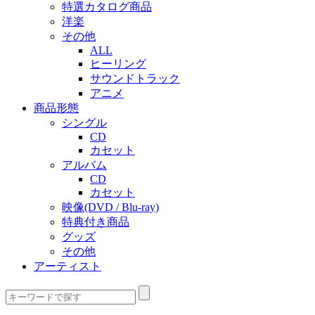
特選カタログ商品
洋楽
その他
ALL
ヒーリング
サウンドトラック
アニメ
商品形態
シングル
CD
カセット
アルバム
CD
カセット
映像(DVD / Blu-ray)
特典付き商品
グッズ
その他
アーティスト