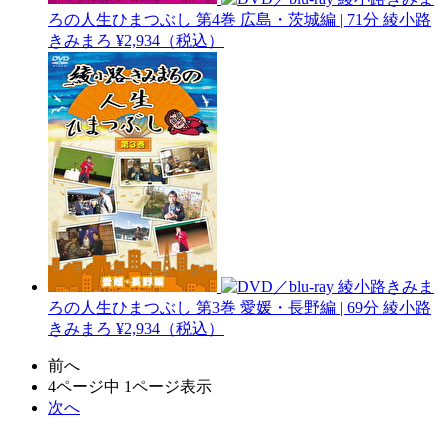
ろの人生ひまつぶし 第4巻 広島・茨城編 | 71分
綾小路
きみまろ
¥2,934（税込）
綾小路きみま
ろの人生ひまつぶし 第3巻 愛媛・長野編 | 69分
綾小路
きみまろ
¥2,934（税込）
前へ
4ページ中 1ページ表示
次へ