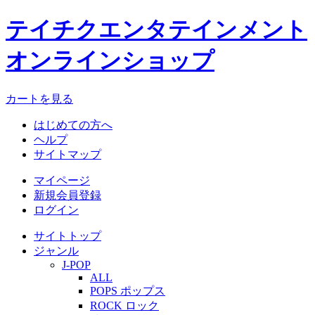
テイチクエンタテインメント
オンラインショップ
カートを見る
はじめての方へ
ヘルプ
サイトマップ
マイページ
新規会員登録
ログイン
サイトトップ
ジャンル
J-POP
ALL
POPS ポップス
ROCK ロック