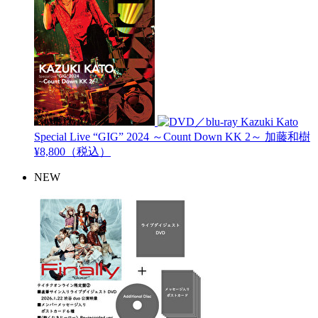
Kazuki Kato
Special Live “GIG” 2024 ～Count Down KK 2～
加藤和樹
¥8,800（税込）
NEW