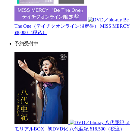
Be
The One（テイチクオンライン限定盤）
MISS MERCY
¥8,000（税込）
予約受付中
八代亜紀 メ
モリアルBOX | 初DVD化
八代亜紀
¥16,500（税込）