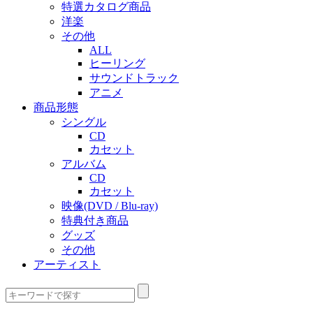
特選カタログ商品
洋楽
その他
ALL
ヒーリング
サウンドトラック
アニメ
商品形態
シングル
CD
カセット
アルバム
CD
カセット
映像(DVD / Blu-ray)
特典付き商品
グッズ
その他
アーティスト