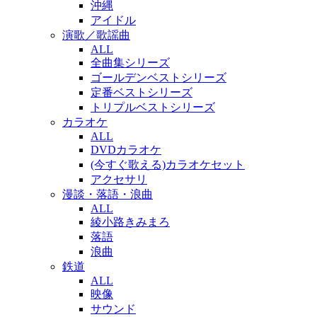
沖縄
アイドル
演歌／歌謡曲
ALL
全曲集シリーズ
ゴールデンベストシリーズ
定番ベストシリーズ
トリプルベストシリーズ
カラオケ
ALL
DVDカラオケ
(今すぐ歌える)カラオケセット
アクセサリ
漫談・落語・浪曲
ALL
綾小路きみまろ
落語
浪曲
鉄道
ALL
映像
サウンド