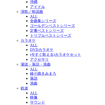
沖縄
アイドル
演歌／歌謡曲
ALL
全曲集シリーズ
ゴールデンベストシリーズ
定番ベストシリーズ
トリプルベストシリーズ
カラオケ
ALL
DVDカラオケ
(今すぐ歌える)カラオケセット
アクセサリ
漫談・落語・浪曲
ALL
綾小路きみまろ
落語
浪曲
鉄道
ALL
映像
サウンド