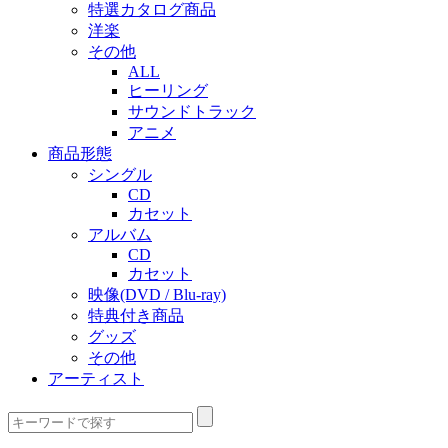
特選カタログ商品
洋楽
その他
ALL
ヒーリング
サウンドトラック
アニメ
商品形態
シングル
CD
カセット
アルバム
CD
カセット
映像(DVD / Blu-ray)
特典付き商品
グッズ
その他
アーティスト