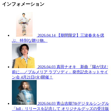
インフォメーション
2026.04.14
【期間限定】三波春夫を偲
ぶ、特別な贈り物。
2026.04.03
真田ナオキ 新曲「陽が沈む
前に…／プルメリア ラプソディ」発売記念ネットサイ
ン会 4月21日(火)開催！
2026.04.03
青山吉能7thデジタルシングル
「lull」リリースを記念して オリジナルグッズの受注販