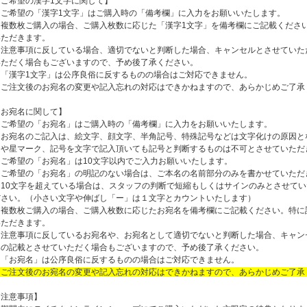
【ご希望の漢字1文字に関して】
・ご希望の「漢字1文字」はご購入時の「備考欄」に入力をお願いいたします。
・複数枚ご購入の場合、ご購入枚数に応じた「漢字1文字」を備考欄にご記載くださ
いただきます。
・注意事項に反している場合、適切でないと判断した場合、キャンセルとさせていた
いただく場合もございますので、予め後了承ください。
・「漢字1文字」は公序良俗に反するものの場合はご対応できません。
・ご注文後のお宛名の変更や記入忘れの対応はできかねますので、あらかじめご了承
【お宛名に関して】
・ご希望の「お宛名」はご購入時の「備考欄」に入力をお願いいたします。
・お宛名のご記入は、絵文字、顔文字、半角記号、特殊記号などは文字化けの原因と
クや星マーク、記号を文字で記入頂いても記号と判断するものは不可とさせていただ
・ご希望の「お宛名」は10文字以内でご入力お願いいたします。
・ご希望の「お宛名」の明記のない場合は、ご本名の名前部分のみを書かせていただ
・10文字を超えている場合は、スタッフの判断で短縮もしくはサインのみとさせて
ださい。（小さい文字や伸ばし「ー」は１文字とカウントいたします）
・複数枚ご購入の場合、ご購入枚数に応じたお宛名を備考欄にご記載ください。特に
いただきます。
・注意事項に反しているお宛名や、お宛名として適切でないと判断した場合、キャン
みの記載とさせていただく場合もございますので、予め後了承ください。
・「お宛名」は公序良俗に反するものの場合はご対応できません。
・ご注文後のお宛名の変更や記入忘れの対応はできかねますので、あらかじめご了承
【注意事項】