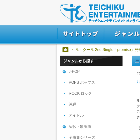
ル・クール 2nd Single「promi
ニ
J-POP
2
POPS ポップス
ROCK ロック
ル
沖縄
アイドル
演歌・歌謡曲
全曲集シリーズ
【