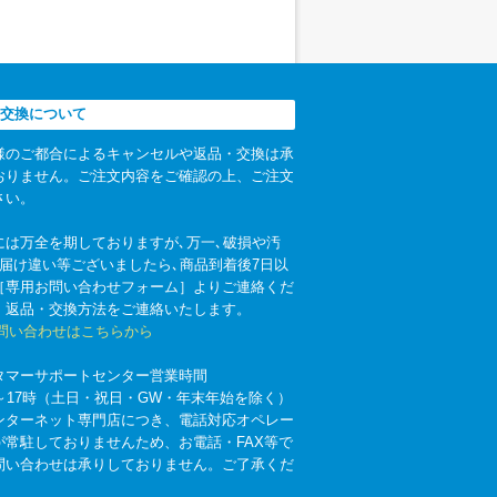
交換について
様のご都合によるキャンセルや返品・交換は承
おりません。ご注文内容をご確認の上、ご注文
さい。
には万全を期しておりますが､万一､破損や汚
お届け違い等ございましたら､商品到着後7日以
［専用お問い合わせフォーム］よりご連絡くだ
。返品・交換方法をご連絡いたします。
お問い合わせはこちらから
タマーサポートセンター営業時間
時～17時（土日・祝日・GW・年末年始を除く）
ンターネット専門店につき、電話対応オペレー
が常駐しておりませんため、お電話・FAX等で
問い合わせは承りしておりません。ご了承くだ
。