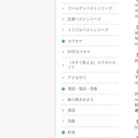
ゴールデンベストシリーズ
定番ベストシリーズ
トリプルベストシリーズ
当
T
カラオケ
h
DVDカラオケ
2
（今すぐ歌える）カラオケセ
ット
アクセサリ
漫談・落語・浪曲
2
綾小路きみまろ
ル
初
落語
通
浪曲
h
鉄道