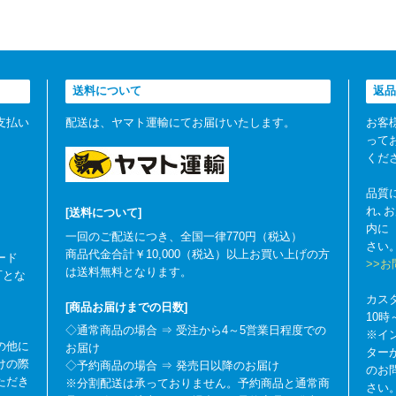
送料について
返品
支払い
配送は、ヤマト運輸にてお届けいたします。
お客
って
くだ
品質
れ､
[送料について]
内に
一回のご配送につき、全国一律770円（税込）
さい
商品代金合計￥10,000（税込）以上お買い上げの方
ード
>>
は送料無料となります。
可とな
カス
[商品お届けまでの日数]
10
◇通常商品の場合 ⇒ 受注から4～5営業日程度での
※イ
の他に
お届け
ター
けの際
◇予約商品の場合 ⇒ 発売日以降のお届け
のお
ただき
※分割配送は承っておりません。予約商品と通常商
さい