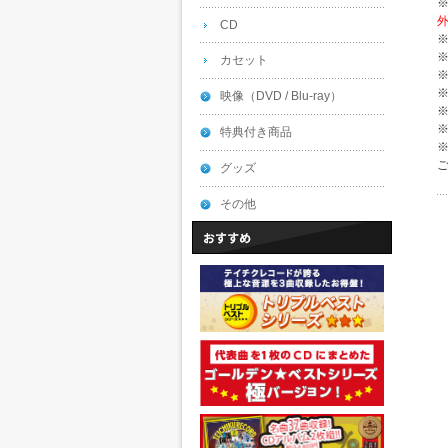
CD
カセット
映像（DVD / Blu-ray）
特典付き商品
グッズ
その他