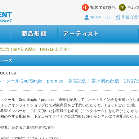
マイページ
新規会員
se」発売記念！書き初め配信 1月17日(土)開催！
ュース
026.01.09
ル・クール 2nd Single「promise」発売記念！書き初め配信 1月17
・クール 2nd Single「promise」発売を記念して、ネットサイン会を実施いたし
テイチクオンラインショップにて対象商品をご予約いただくと、1セットごとに1枚
ご希望メンバーが、ご注文頂いたお客様のお名前（ニックネーム）をお呼びしながら
き初めをする配信を、下記日程でテイチク公式YouTubeチャンネルにて生配信いた
【特典】宛名＆ご希望の漢字1文字
日程】2026年1月17日（土）13:00～