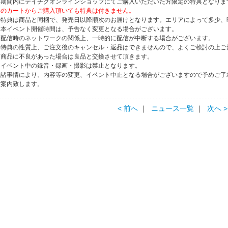
※期間内にテイチクオンラインショップにてご購入いただいた方限定の特典となりま
外のカートからご購入頂いても特典は付きません。
※特典は商品と同梱で、発売日以降順次のお届けとなります。エリアによって多少、
※本イベント開催時間は、予告なく変更となる場合がございます。
※配信時のネットワークの関係上、一時的に配信が中断する場合がございます。
※特典の性質上、ご注文後のキャンセル・返品はできませんので、よくご検討の上ご
※商品に不良があった場合は良品と交換させて頂きます。
※イベント中の録音・録画・撮影は禁止となります。
※諸事情により、内容等の変更、イベント中止となる場合がございますので予めご了
ご案内致します。
< 前へ
｜
ニュース一覧
｜
次へ >