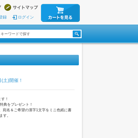
登録
ログイン
日(土)開催！
ます！
、特典をプレゼント！
、宛名＆ご希望の漢字1文字をミニ色紙に書
します。