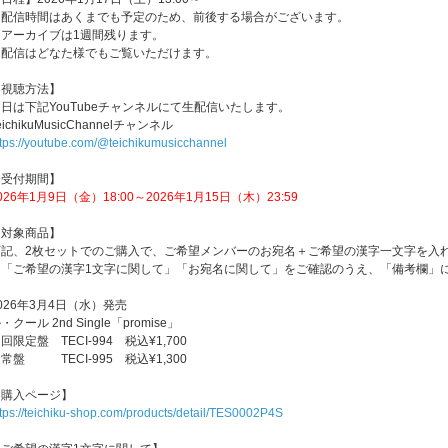
※配信時間はあくまでも予定のため、前後する場合がございます。
※アーカイブは1週間残ります。
※配信はどなた様でもご覧いただけます。
【視聴方法】
日は下記YouTubeチャンネルにて生配信いたします。
eichikuMusicChannelチャンネル
ttps://youtube.com/@teichikumusicchannel
【受付期間】
026年1月9日（金）18:00～2026年1月15日（木）23:59
【対象商品】
下記、2枚セットでのご購入で、ご希望メンバーのお宛名＋ご希望の漢字一文字を入
※「ご希望の漢字1文字に関して」「お宛名に関して」をご確認のうえ、「備考欄」
026年3月4日（水）発売
・クール 2nd Single「promise」
回限定盤 TECI-994 税込¥1,700
常盤 TECI-995 税込¥1,300
【購入ページ】
ttps://teichiku-shop.com/products/detail/TES0002P4S