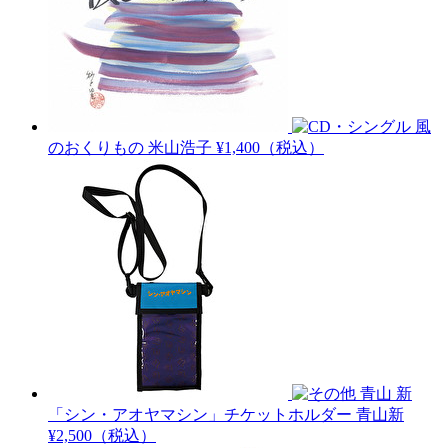
風
のおくりもの
米山浩子
¥1,400（税込）
青山 新
「シン・アオヤマシン」チケットホルダー
青山新
¥2,500（税込）