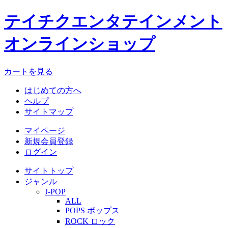
テイチクエンタテインメント
オンラインショップ
カートを見る
はじめての方へ
ヘルプ
サイトマップ
マイページ
新規会員登録
ログイン
サイトトップ
ジャンル
J-POP
ALL
POPS ポップス
ROCK ロック