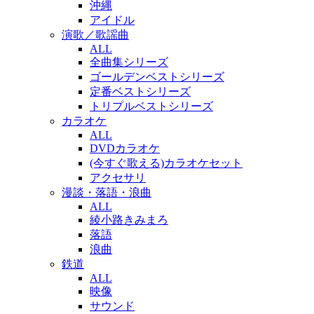
沖縄
アイドル
演歌／歌謡曲
ALL
全曲集シリーズ
ゴールデンベストシリーズ
定番ベストシリーズ
トリプルベストシリーズ
カラオケ
ALL
DVDカラオケ
(今すぐ歌える)カラオケセット
アクセサリ
漫談・落語・浪曲
ALL
綾小路きみまろ
落語
浪曲
鉄道
ALL
映像
サウンド