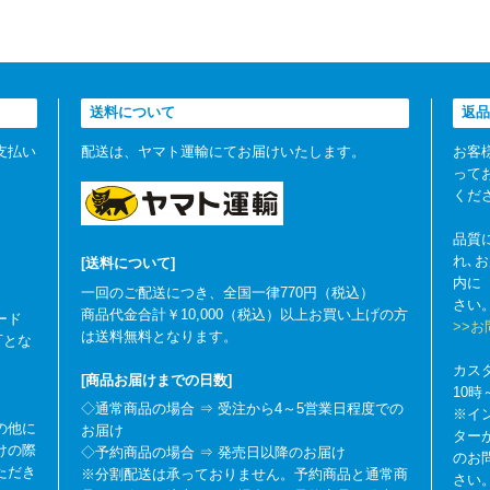
送料について
返品
支払い
配送は、ヤマト運輸にてお届けいたします。
お客
って
くだ
品質
れ､
[送料について]
内に
一回のご配送につき、全国一律770円（税込）
さい
商品代金合計￥10,000（税込）以上お買い上げの方
ード
>>
は送料無料となります。
可とな
カス
[商品お届けまでの日数]
10
◇通常商品の場合 ⇒ 受注から4～5営業日程度での
※イ
の他に
お届け
ター
けの際
◇予約商品の場合 ⇒ 発売日以降のお届け
のお
ただき
※分割配送は承っておりません。予約商品と通常商
さい