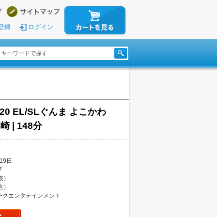
登録
ログイン
61 20 EL/SLぐんま よこかわ
| 148分
19日
7
税抜）
税込）
チクエンタテインメント