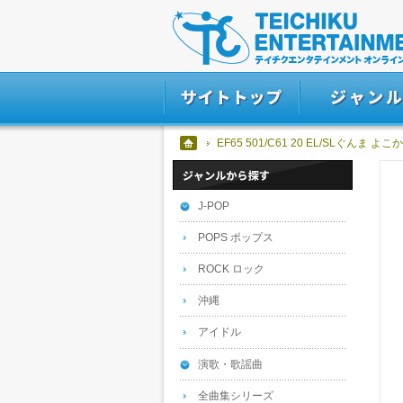
EF65 501/C61 20 EL/SLぐんま
J-POP
POPS ポップス
ROCK ロック
沖縄
アイドル
演歌・歌謡曲
全曲集シリーズ