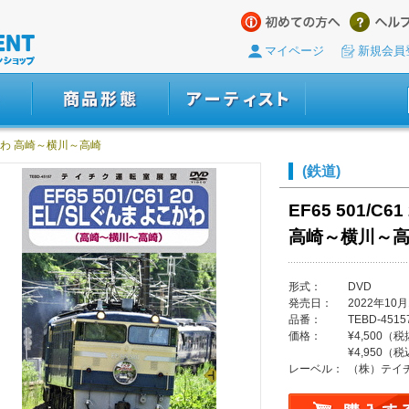
マイページ
新規会員
 よこかわ 高崎～横川～高崎
(鉄道)
EF65 501/C
高崎～横川～高崎 
形式：
DVD
発売日：
2022年10月
品番：
TEBD-4515
価格：
¥4,500（
¥4,950（
レーベル：
（株）テイ