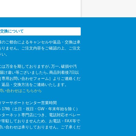
交換について
様のご都合によるキャンセルや返品・交換は承
おりません。ご注文内容をご確認の上、ご注文
さい。
には万全を期しておりますが､万一､破損や汚
お届け違い等ございましたら､商品到着後7日以
［専用お問い合わせフォーム］よりご連絡くだ
。返品・交換方法をご連絡いたします。
お問い合わせはこちらから
タマーサポートセンター営業時間
時～17時（土日・祝日・GW・年末年始を除く）
ンターネット専門店につき、電話対応オペレー
が常駐しておりませんため、お電話・FAX等で
問い合わせは承りしておりません。ご了承くだ
。