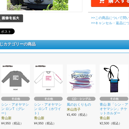
>>この商品について問
>>キャンセル・返品に
じカテゴリーの商品
シン・アオヤマシ
シン・アオヤマシ
風のおくりもの
青山 新「シン・ア
ン ロンT（グレ
ン ロンT（ホワイ
オヤマシン」チケ
米山浩子
ー）
ト）
ットホルダー
¥1,400（税込）
青山新
青山新
青山新
¥4,950（税込）
¥4,950（税込）
¥2,500（税込）