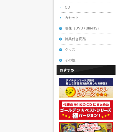
CD
カセット
映像（DVD / Blu-ray）
特典付き商品
グッズ
その他