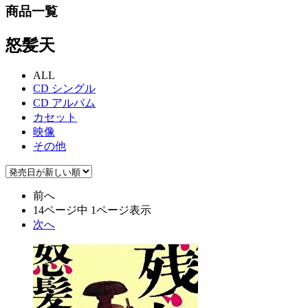
商品一覧
怒髪天
ALL
CD シングル
CD アルバム
カセット
映像
その他
前へ
14ページ中 1ページ表示
次へ