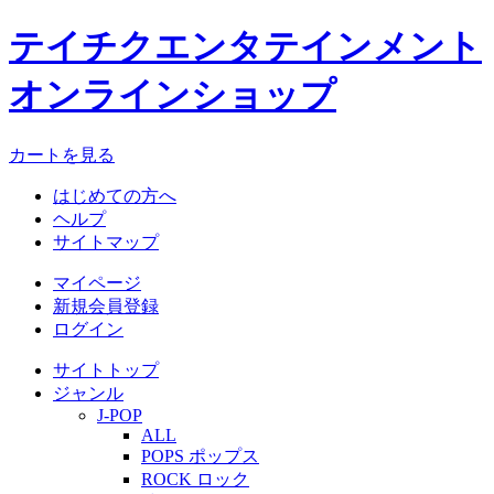
テイチクエンタテインメント
オンラインショップ
カートを見る
はじめての方へ
ヘルプ
サイトマップ
マイページ
新規会員登録
ログイン
サイトトップ
ジャンル
J-POP
ALL
POPS ポップス
ROCK ロック