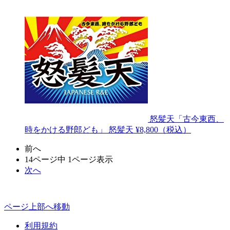
怒髪天「古今東西、
時をかける野郎ども」
怒髪天
¥8,800（税込）
前へ
14ページ中 1ページ表示
次へ
ページ上部へ移動
利用規約