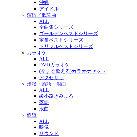
沖縄
アイドル
演歌／歌謡曲
ALL
全曲集シリーズ
ゴールデンベストシリーズ
定番ベストシリーズ
トリプルベストシリーズ
カラオケ
ALL
DVDカラオケ
(今すぐ歌える)カラオケセット
アクセサリ
漫談・落語・浪曲
ALL
綾小路きみまろ
落語
浪曲
鉄道
ALL
映像
サウンド