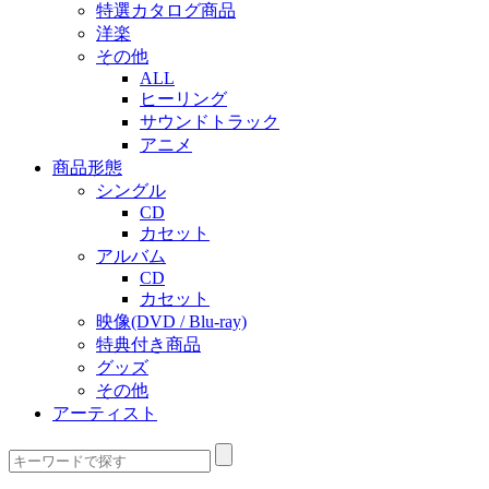
特選カタログ商品
洋楽
その他
ALL
ヒーリング
サウンドトラック
アニメ
商品形態
シングル
CD
カセット
アルバム
CD
カセット
映像(DVD / Blu-ray)
特典付き商品
グッズ
その他
アーティスト